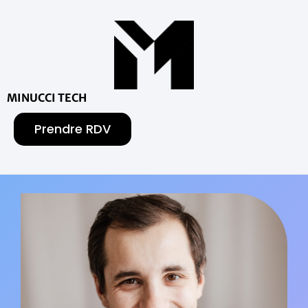
MINUCCI TECH
Prendre RDV
Accueil
»
Avocat & LinkedIn : L’erreur qui
vous coûte des dossiers