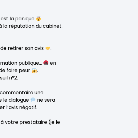
’est la panique
.
 à la réputation du cabinet.
de retirer son avis
.
.
famation publique…
en
de faire peur
.
eil n°2.
u commentaire une
e le dialogue
ne sera
 l’avis négatif.
 à votre prestataire (je le