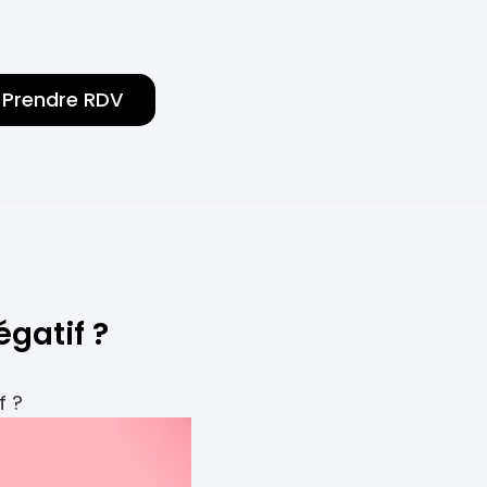
Prendre RDV
gatif ?
f ?