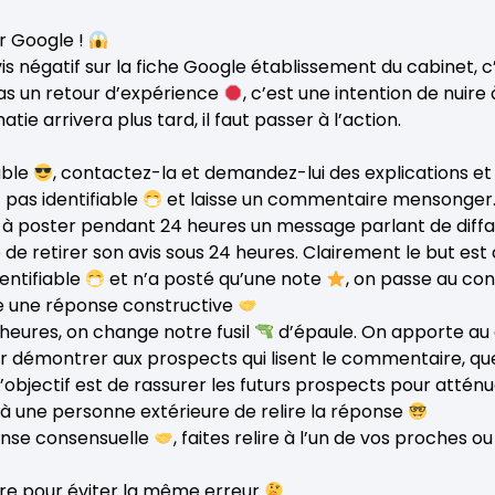
ur Google !
s négatif sur la fiche Google établissement du cabinet, c
pas un retour d’expérience
, c’est une intention de nuire
ie arrivera plus tard, il faut passer à l’action.
able
, contactez-la et demandez-lui des explications et 
 pas identifiable
et laisse un commentaire mensonger
te à poster pendant 24 heures un message parlant de dif
e retirer son avis sous 24 heures. Clairement le but est 
dentifiable
et n’a posté qu’une note
, on passe au cons
e une réponse constructive
4 heures, on change notre fusil
d’épaule. On apporte a
 démontrer aux prospects qui lisent le commentaire, qu
objectif est de rassurer les futurs prospects pour atténuer
à une personne extérieure de relire la réponse
ponse consensuelle
, faites relire à l’un de vos proches ou
re pour éviter la même erreur