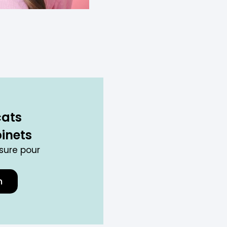
cats
inets
sure pour
h