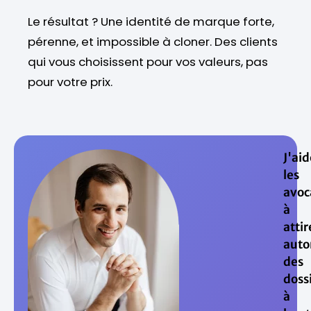
Le résultat ? Une identité de marque forte,
pérenne, et impossible à cloner. Des clients
qui vous choisissent pour vos valeurs, pas
pour votre prix.
J'aid
les
avoc
à
attir
aut
des
doss
à